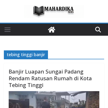
Skip
to
content
tebing tinggi banjir
Banjir Luapan Sungai Padang
Rendam Ratusan Rumah di Kota
Tebing Tinggi