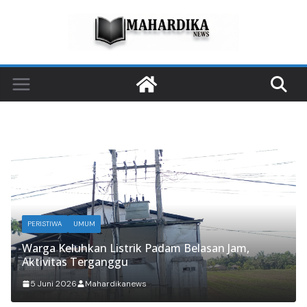
Skip
to
content
PERISTIWA
UMUM
Warga Keluhkan Listrik Padam Belasan Jam,
Aktivitas Terganggu
5 Juni 2026
Mahardikanews